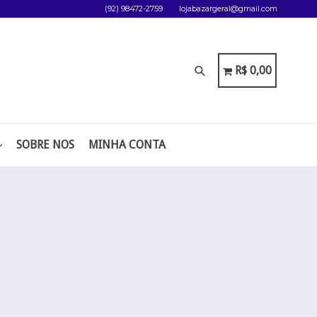
(92) 98472-2759
lojabazargeral@gmail.com
Pesquisar
CARRINHO
CARRINHO
R$ 0,00
SOBRE NOS
MINHA CONTA