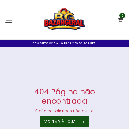
Pular
para
o
0
C
C
conteúdo
expandir/colapsar
DESCONTO DE 8% NO PAGAMENTO POR PIX.
404 Página não
encontrada
A página solicitada não existe.
VOLTAR À LOJA