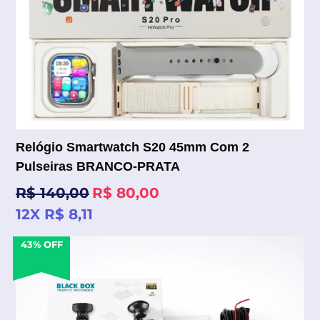
Relógio Smartwatch S20 45mm Com 2
Pulseiras BRANCO-PRATA
Preço
R$ 140,00
R$ 80,00
normal
12X R$ 8,11
43% OFF