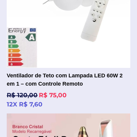
Ventilador de Teto com Lampada LED 60W 2
em 1 – com Controle Remoto
Preço
R$ 120,00
R$ 75,00
normal
12X R$ 7,60