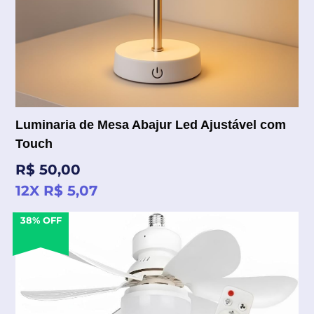
Luminaria de Mesa Abajur Led Ajustável com
Touch
Preço
R$ 50,00
normal
12X R$ 5,07
38% OFF