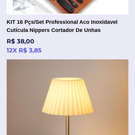
KIT 16 Pçs/Set Professional Aco Inoxidavel
Cutícula Nippers Cortador De Unhas
Preço
R$ 38,00
normal
12X R$ 3,85