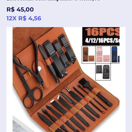
Preço
R$ 45,00
normal
12X R$ 4,56