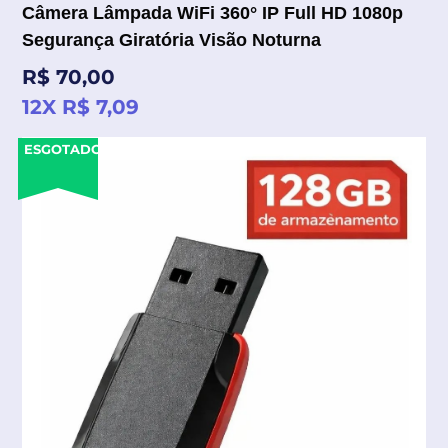
Câmera Lâmpada WiFi 360° IP Full HD 1080p
Segurança Giratória Visão Noturna
Preço
R$ 70,00
normal
12X R$ 7,09
ESGOTADO