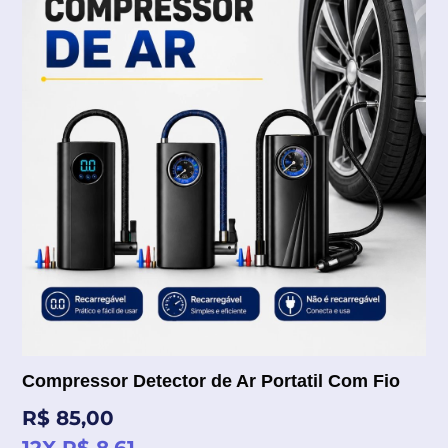
Compressor Detector de Ar Portatil Com Fio
Preço
R$ 85,00
normal
12X R$ 8,61