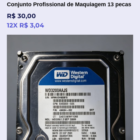
Conjunto Profissional de Maquiagem 13 pecas
Preço
R$ 30,00
normal
12X R$ 3,04