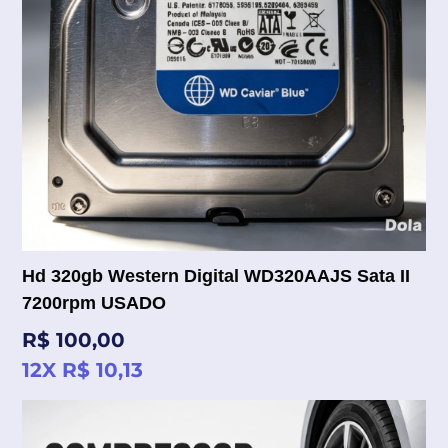
Hd 320gb Western Digital WD320AAJS Sata II
7200rpm USADO
Preço
R$ 100,00
normal
12X R$ 10,13