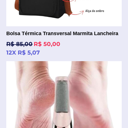
Bolsa Térmica Transversal Marmita Lancheira
Preço
R$ 85,00
R$ 50,00
normal
12X R$ 5,07