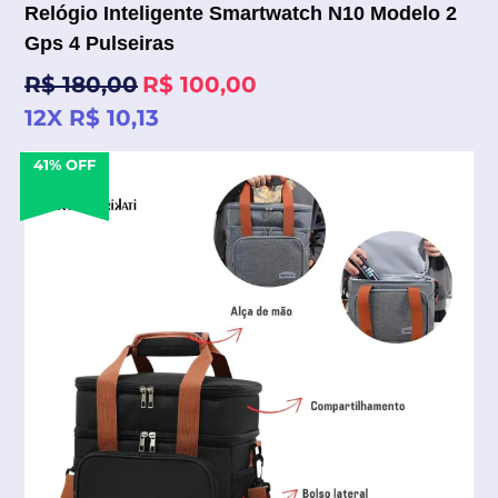
Relógio Inteligente Smartwatch N10 Modelo 2
Gps 4 Pulseiras
Preço
R$ 180,00
R$ 100,00
normal
12X R$ 10,13
41% OFF