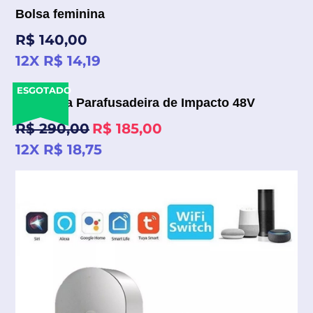
Bolsa feminina
Preço
R$ 140,00
normal
12X R$ 14,19
ESGOTADO
Furadeira Parafusadeira de Impacto 48V
Preço
R$ 290,00
R$ 185,00
normal
12X R$ 18,75