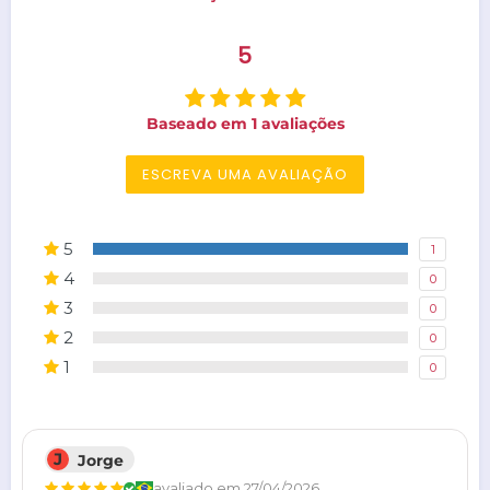
5
Baseado em 1 avaliações
ESCREVA UMA AVALIAÇÃO
5
1
4
0
3
0
2
0
1
0
J
Jorge
avaliado em 27/04/2026