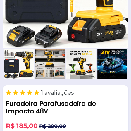
1 avaliações
Furadeira Parafusadeira de
Impacto 48V
Preço
R$ 185,00
R$ 290,00