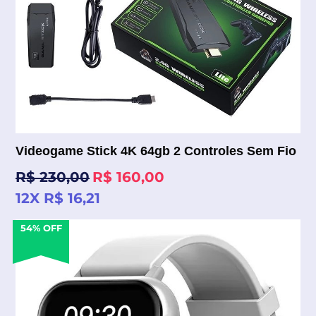
Videogame Stick 4K 64gb 2 Controles Sem Fio
Preço
R$ 230,00
R$ 160,00
normal
12X R$ 16,21
54% OFF