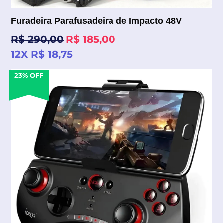
Furadeira Parafusadeira de Impacto 48V
Preço
R$ 290,00
R$ 185,00
normal
12X R$ 18,75
23% OFF