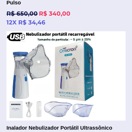
Pulso
Preço
R$ 650,00
R$ 340,00
normal
12X R$ 34,46
Inalador Nebulizador Portátil Ultrassônico