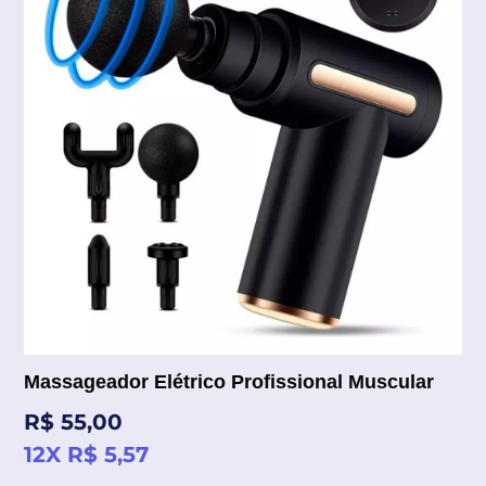
Massageador Elétrico Profissional Muscular
Preço
R$ 55,00
normal
12X R$ 5,57