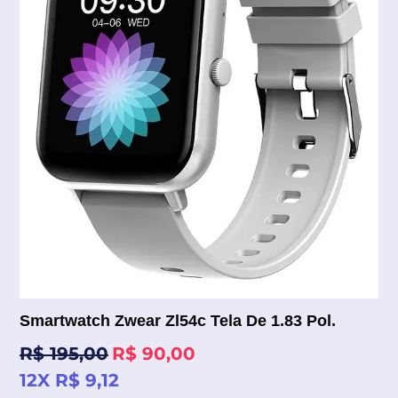
Smartwatch Zwear Zl54c Tela De 1.83 Pol.
Preço
R$ 195,00
R$ 90,00
normal
12X R$ 9,12