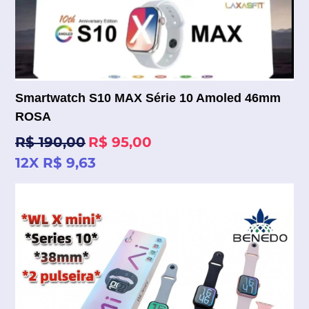
Smartwatch S10 MAX Série 10 Amoled 46mm
ROSA
Preço
R$ 190,00
R$ 95,00
normal
12X R$ 9,63