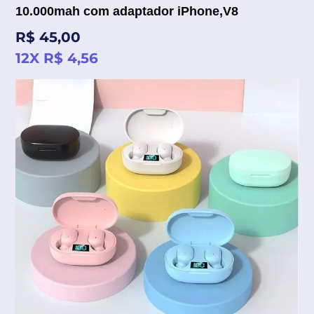
10.000mah com adaptador iPhone,V8
Preço
R$ 45,00
normal
12X R$ 4,56