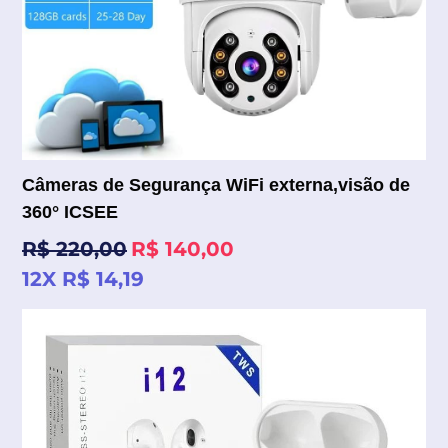
Câmeras de Segurança WiFi externa,visão de
360° ICSEE
Preço
R$ 220,00
R$ 140,00
normal
12X R$ 14,19