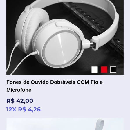
Fones de Ouvido Dobráveis COM Fio e
Microfone
Preço
R$ 42,00
normal
12X R$ 4,26