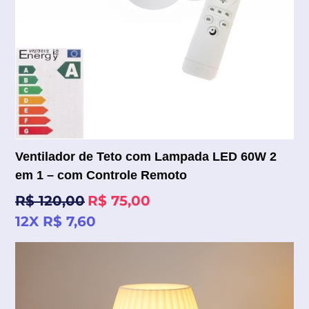
Ventilador de Teto com Lampada LED 60W 2
em 1 – com Controle Remoto
Preço
R$ 120,00
R$ 75,00
normal
12X R$ 7,60