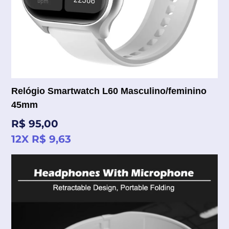
Relógio Smartwatch L60 Masculino/feminino
45mm
Preço
R$ 95,00
normal
12X R$ 9,63