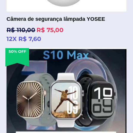
Câmera de segurança lâmpada YOSEE
Preço
R$ 110,00
R$ 75,00
normal
12X R$ 7,60
50% OFF