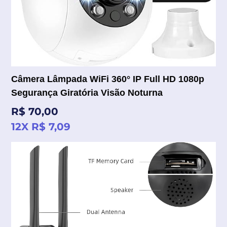
Câmera Lâmpada WiFi 360° IP Full HD 1080p
Segurança Giratória Visão Noturna
Preço
R$ 70,00
normal
12X R$ 7,09