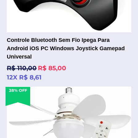
Controle Bluetooth Sem Fio Ipega Para
Android iOS PC Windows Joystick Gamepad
Universal
Preço
R$ 110,00
R$ 85,00
normal
12X R$ 8,61
38% OFF