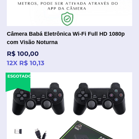
Câmera Babá Eletrônica Wi-Fi Full HD 1080p
com Visão Noturna
Preço
R$ 100,00
normal
12X R$ 10,13
ESGOTADO