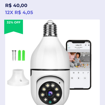
Preço
R$ 40,00
normal
12X R$ 4,05
32% OFF