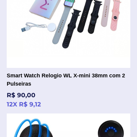
Smart Watch Relogio WL X-mini 38mm com 2
Pulseiras
Preço
R$ 90,00
normal
12X R$ 9,12