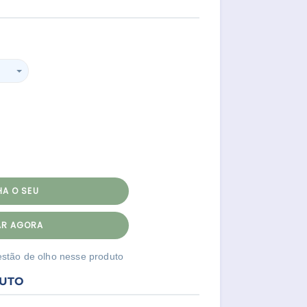
HA O SEU
R AGORA
estão de olho nesse produto
DUTO