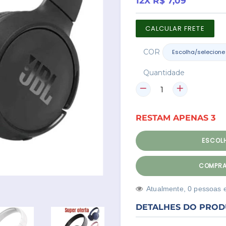
12X R$ 7,09
CALCULAR FRETE
COR
Quantidade
RESTAM
APENAS
3
ESCOL
COMPRA
Atualmente,
1
3
pessoas 
DETALHES DO PRO