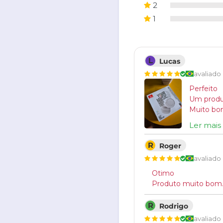
2
1
L
Lucas
avaliado
Perfeito
Um produt
Muito bo
Ler mais
R
Roger
avaliado
Otimo
Produto muito bom.
R
Rodrigo
avaliado