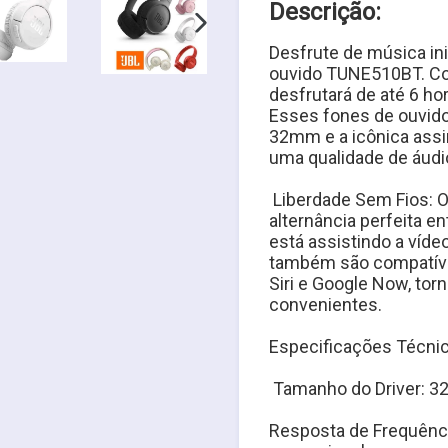
Descrição:
PRÓXIMO
Desfrute de música ini
SLIDE
ouvido TUNE510BT. Com
desfrutará de até 6 ho
Esses fones de ouvido
32mm e a icônica assi
uma qualidade de áudi
 Liberdade Sem Fios:
alternância perfeita 
está assistindo a vídeo
também são compatíve
Siri e Google Now, tor
convenientes.
Especificações Técnic
 Tamanho do Driver: 
Resposta de Frequênci