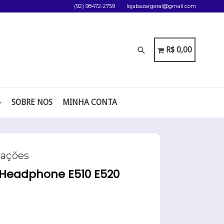
(92) 98472-2759
lojabazargeral@gmail.com
Pesquisar
CARRINHO
CARRINHO
R$ 0,00
SOBRE NOS
MINHA CONTA
iações
 Headphone E510 E520