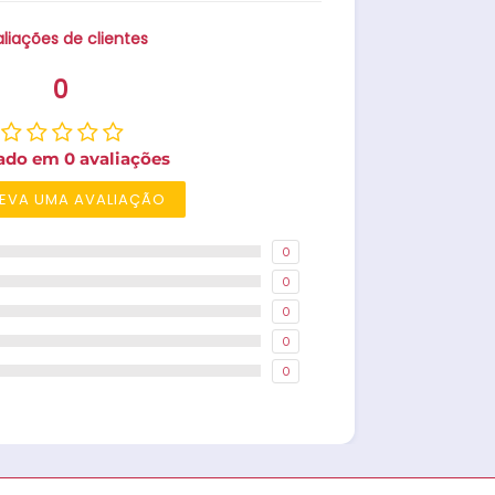
liações de clientes
0
ado em 0 avaliações
EVA UMA AVALIAÇÃO
0
0
0
0
0