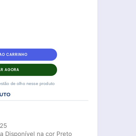
 AO CARRINHO
R AGORA
stão de olho nesse produto
DUTO
x25
ca Disponível na cor Preto