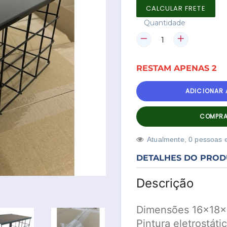
CALCULAR FRETE
Quantidade
RESTAM
APENAS
2
ADICIONAR
COMPRA
Atualmente,
7
pessoas e
DETALHES DO PRO
Descrição
Dimensões 16x18
Pintura eletrostáti