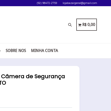
(92) 98472-2759
lojabazargeral@gmail.com
Pesquisar
CARRINHO
CARRINHO
R$ 0,00
SOBRE NOS
MINHA CONTA
o Câmera de Segurança
TO