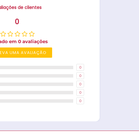
liações de clientes
0
ado em 0 avaliações
EVA UMA AVALIAÇÃO
0
0
0
0
0