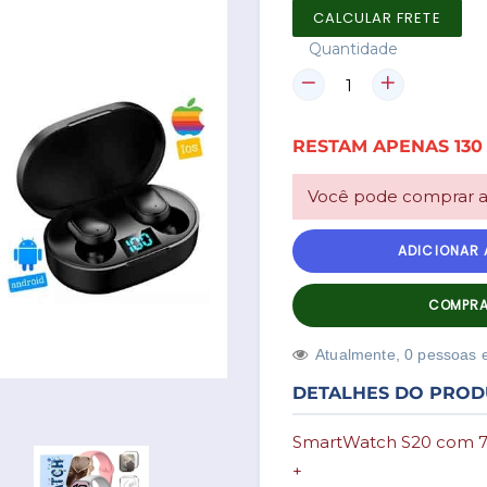
CALCULAR FRETE
Quantidade
RESTAM
APENAS
130
Você pode comprar at
ADICIONAR
COMPRA
Atualmente,
1
1
pessoas 
DETALHES DO PRO
SmartWatch S20 com 7 
+