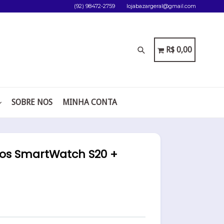
(92) 98472-2759
lojabazargeral@gmail.com
Pesquisar
CARRINHO
CARRINHO
R$ 0,00
SOBRE NOS
MINHA CONTA
uos SmartWatch S20 +