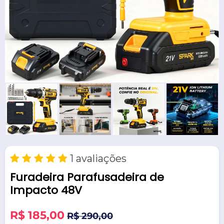
1 avaliações
Furadeira Parafusadeira de
Impacto 48V
Preço
R$ 185,00
R$ 290,00